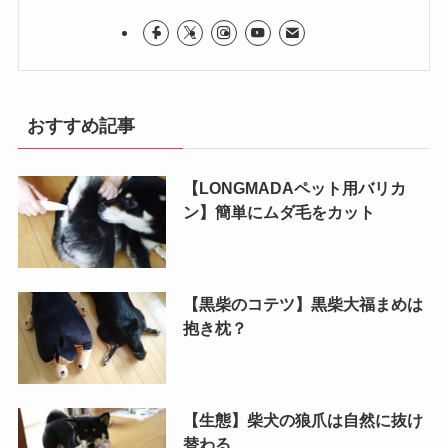
おすすめ記事
【LONGMADAペット用バリカ
ン】簡単にムダ毛をカット
【黒柴のコテツ】黒柴大福まめは
抱き枕？
【生態】柴犬の狼爪は自然に抜け
替わる