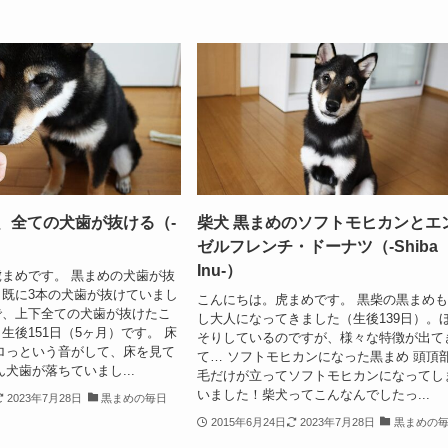
、全ての犬歯が抜ける（-
柴犬 黒まめのソフトモヒカンとエ
）
ゼルフレンチ・ドーナツ（-Shiba
Inu-）
まめです。 黒まめの犬歯が抜
既に3本の犬歯が抜けていまし
こんにちは。虎まめです。 黒柴の黒まめ
で、上下全ての犬歯が抜けたこ
し大人になってきました（生後139日）。
生後151日（5ヶ月）です。 床
そりしているのですが、様々な特徴が出て
ロっという音がして、床を見て
て… ソフトモヒカンになった黒まめ 頭頂
ん犬歯が落ちていまし...
毛だけが立ってソフトモヒカンになってし
いました！柴犬ってこんなんでしたっ...
2023年7月28日
黒まめの毎日
2015年6月24日
2023年7月28日
黒まめの