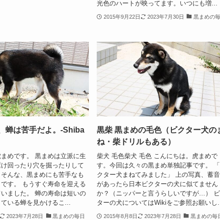
光色のハートが映ってます。いつにも増...
2015年9月22日
2023年7月30日
黒まめの
、蝉は苦手だよ。-Shiba
黒柴 黒まめの毛色（ビクター犬の
ね・柴ドリルもある）
まめです。 黒まめは立派に生
柴犬 毛色柴犬 毛色 こんにちは。虎まめで
駆け回ったり穴を掘ったりして
す。今回は久々の黒まめ単独記事です。 
。そんな、黒まめにも苦手なも
クター犬まねてみました」 上の写真、蓄
です。 もうすぐ寿命を迎える
があったら日本ビクターの犬に似てません
いました。 蝉の寿命は短いの
か？（ニッパーと言うらしいですが…） 
ている蝉を見かけるこ...
ターの犬についてはWikiをご参照お願いし..
2023年7月28日
黒まめの毎日
2015年8月8日
2023年7月28日
黒まめの毎