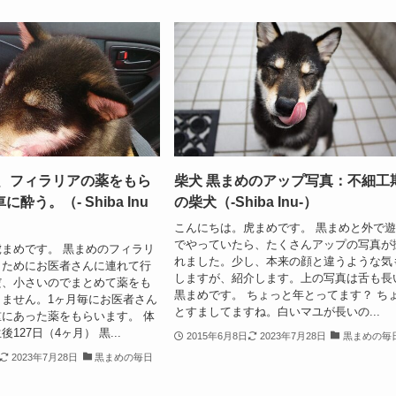
め、フィラリアの薬をもら
柴犬 黒まめのアップ写真：不細工
酔う。（- Shiba Inu
の柴犬（-Shiba Inu-）
こんにちは。虎まめです。 黒まめと外で
でやっていたら、たくさんアップの写真が
まめです。 黒まめのフィラリ
れました。少し、本来の顔と違うような気
うためにお医者さんに連れて行
しますが、紹介します。上の写真は舌も長
だ、小さいのでまとめて薬をも
黒まめです。 ちょっと年とってます？ ち
ません。1ヶ月毎にお医者さん
とすましてますね。白いマユが長いの...
にあった薬をもらいます。 体
生後127日（4ヶ月） 黒...
2015年6月8日
2023年7月28日
黒まめの毎
2023年7月28日
黒まめの毎日