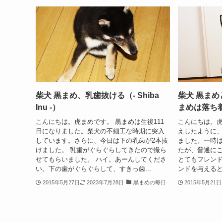
柴犬 黒まめ、乳歯抜ける（- Shiba
柴犬 黒ま
Inu -）
まめは落ち
こんにちは。虎まめです。 黒まめは生後111
こんにちは。虎
日になりました。柴犬の不細工な時期に突入
えしたように
しています。さらに、今日は下の乳歯が2本抜
ました。一時
けました。 乳歯がぐらぐらしてきたので撮ら
たが、普通に
せてもらいました。 ハイ。あーんしてくださ
とてもフレンド
い。下の歯がぐらぐらして、すきっ歯...
ンドを与えると
2015年5月27日
2023年7月28日
黒まめの毎日
2015年5月21日