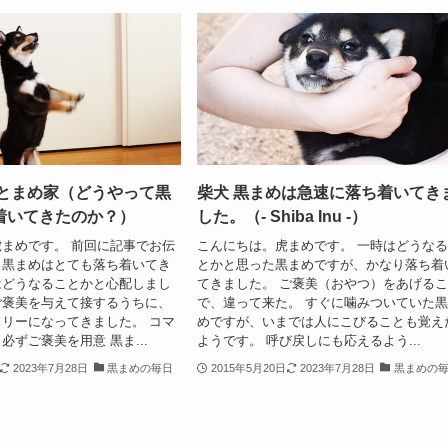
めとまめ家（どうやって黒
柴犬 黒まめは急速に落ち着いてき
着いてきたのか？）
した。（- Shiba Inu -）
まめです。 前回に記事でお伝
こんにちは。虎まめです。 一時はどうな
、黒まめはとても落ち着いてき
とかと思った黒まめですが、かなり落ち着
はどうなることかと心配しまし
てきました。 ご褒美（おやつ）をあげる
ご褒美を与えて接するうちに、
で、違って来た。 すぐに噛みついていた
リーになってきました。 コマ
めですが、いまでは人にこびることも覚え
必ずご褒美を用意 黒ま...
ようです。 呼び戻しにも応えるよう...
2023年7月28日
黒まめの毎日
2015年5月20日
2023年7月28日
黒まめの