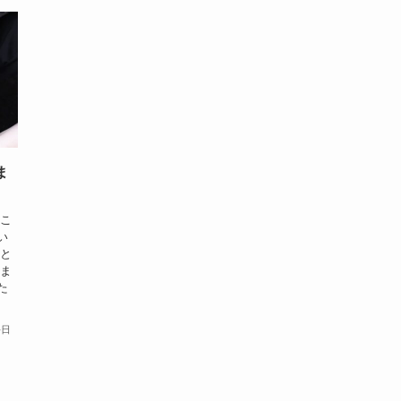
ま
るこ
い
こと
黒ま
た
毎日