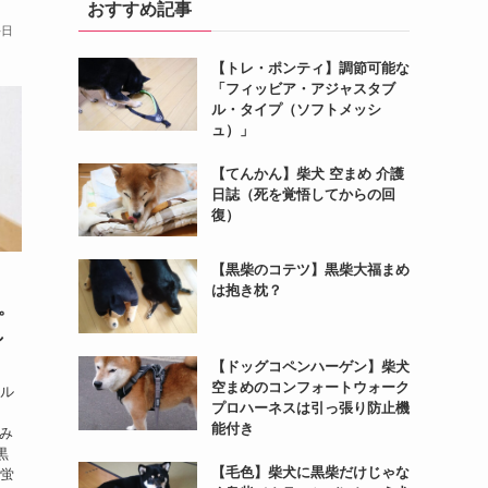
おすすめ記事
毎日
【トレ・ポンティ】調節可能な
「フィッビア・アジャスタブ
ル・タイプ（ソフトメッシ
ュ）」
【てんかん】柴犬 空まめ 介護
日誌（死を覚悟してからの回
復）
【黒柴のコテツ】黒柴大福まめ
は抱き枕？
よ。
し
【ドッグコペンハーゲン】柴犬
空まめのコンフォートウォーク
リル
プロハーネスは引っ張り防止機
能付き
てみ
黒
【毛色】柴犬に黒柴だけじゃな
に蛍