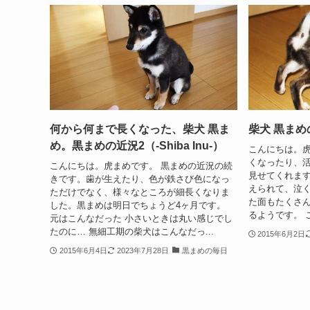
何から何まで長くなった、柴犬 黒ま
柴犬 黒まめの
め。黒まめの近況2（-Shiba Inu-）
こんにちは。虎
くなったり、
こんにちは。虎まめです。 黒まめの近況の続
見せてくれま
きです。歯が生えたり、色が鉄さび色になっ
えられて、泣
ただけでなく、様々なところが細長くなりま
た面もたくさ
した。黒まめは明日でちょうど4ヶ月です。
るようです。 
元はこんなだった 小さいときは丸い感じでし
たのに… 無細工期の柴犬はこんなだっ...
2015年6月2日
2015年6月4日
2023年7月28日
黒まめの毎日