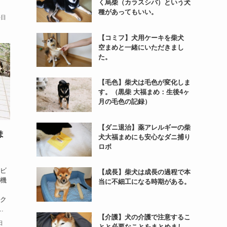
く烏柴（カラスシバ）という犬
種があってもいい。
毎日
【コミフ】犬用ケーキを柴犬
空まめと一緒にいただきまし
た。
【毛色】柴犬は毛色が変化しま
す。（黒柴 大福まめ：生後4ヶ
月の毛色の記録）
【ダニ退治】薬アレルギーの柴
ま
犬大福まめにも安心なダニ捕り
ロボ
「ビ
【成長】柴犬は成長の過程で本
音機
当に不細工になる時期がある。
ビク
.
【介護】犬の介護で注意するこ
日
とと必要なことをまとめまし