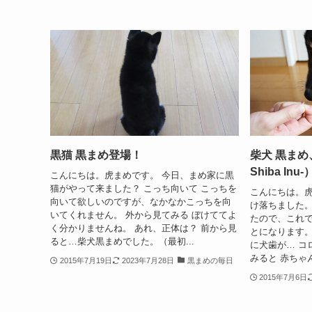
黒猫 黒まめ登場！
柴犬 黒まめ
Shiba Inu-
こんにちは。虎まめです。 今日、まめ家に黒
猫がやって来ました？ こっち向いて こっちを
こんにちは。虎
向いて欲しいのですが、なかなかこっちを向
け落ちました。
いてくれません。 外から見てみる ぼけててよ
たので、これ
く分かりませんね。 あれ、正体は？ 前から見
とになります。
ると…柴犬黒まめでした。（最初...
に犬歯が… コ
みると 赤ちゃ
2015年7月19日
2023年7月28日
黒まめの毎日
2015年7月6日