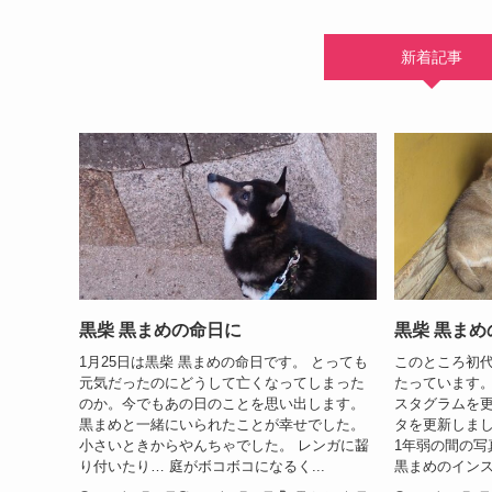
新着記事
黒柴 黒まめの命日に
黒柴 黒まめ
1月25日は黒柴 黒まめの命日です。 とっても
このところ初
元気だったのにどうして亡くなってしまった
たっています。
のか。今でもあの日のことを思い出します。
スタグラムを更
黒まめと一緒にいられたことが幸せでした。
タを更新しまし
小さいときからやんちゃでした。 レンガに齧
1年弱の間の写
り付いたり… 庭がボコボコになるく...
黒まめのインスタ 