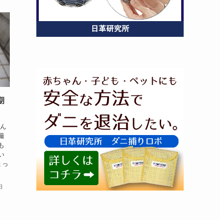
期
遊ん
撮
も
い
ょっ
日