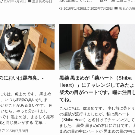
歳の誕生日でした。 一夜を一緒に過ごす...
2023年7月28日
黒まめの毎日
2016年1月26日
2023年7月28日
黒まめの
のにおいは昆布臭。-
黒柴 黒まめが「柴ハート（Shiba
Heart）」にチャレンジしてみた
柴犬の目がハートです。瞳に注目
んにちは。虎まめです。 黒まめ
てね。
ら、いつも独特の臭いがしま
いだことがある臭いです。 何
こんにちは。虎まめです。 少し前に柴ド
ていたら、やっと分かりまし
の撮影が流行りましたが、私は柴ハート
いです 黒まめは、まさしく昆布
（Shiba Heart）と名付けてチャレンジし
と同じ臭いがする 昆布...
ました。 黒柴 黒まめの右目に注目です。 
まめの目の中にハートが 黒まめの目の中
日
2023年7月28日