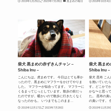
2019年1月25日
2023年7月28日
黒まめの毎日
2018年10月4日
柴犬 黒まめの赤ずきんチャン –
柴犬 黒まめ
Shiba Inu –
Shiba Inu –
こんにちは。虎まめです。 今日はとても寒か
柴犬 昆布 こ
ったので、黒まめにマフラーをかけてやりま
を抱いていた
した。 マフラーが似合ってます。 マフラーに
す。どこかでか
くるまってじっとしています。散歩の前だっ
かな〜と思っ
たのですが、暖かいので散歩に行きたくなく
た。 昆布の臭
なったのかも。 いつまでもこのまま...
の臭いです。 僕
2015年12月17日
2023年7月28日
2015年11月29