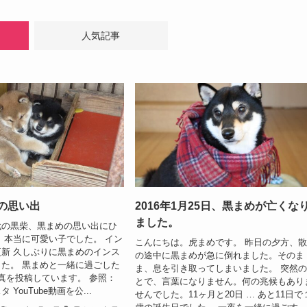
人気記事
の思い出
2016年1月25日、黒まめが亡くな
ました。
代の黒柴、黒まめの思い出にひ
 本当に可愛い子でした。 イン
こんにちは。虎まめです。 昨日の夕方、
新 久しぶりに黒まめのインス
の途中に黒まめが急に倒れました。そのま
た。 黒まめと一緒に過ごした
ま、息を引き取ってしまいました。 突然
真を投稿しています。 参照：
とで、言葉になりません。何の兆候もあり
YouTube動画を公...
せんでした。11ヶ月と20日 … あと11日で