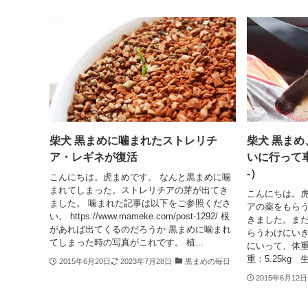
柴犬 黒まめに噛まれたストレリチ
柴犬 黒ま
ア・レギネが復活
いに行って車に
-）
こんにちは。虎まめです。 なんと黒まめに噛
まれてしまった。ストレリチアの芽が出てき
こんにちは。虎
ました。 噛まれた記事は以下をご参照くださ
アの薬をもら
い。 https://www.mameke.com/post-1292/ 根
きました。ま
があれば出てくるのだろうか 黒まめに噛まれ
らうわけにいき
てしまった時の写真がこれです。 植...
にいって、体重
重：5.25kg 
2015年6月20日
2023年7月28日
黒まめの毎日
2015年6月12日