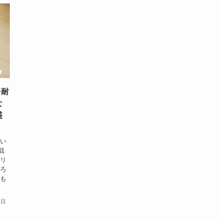
を耐
な
盛
着い
戯
レリ
ぼろ
にも
毎日