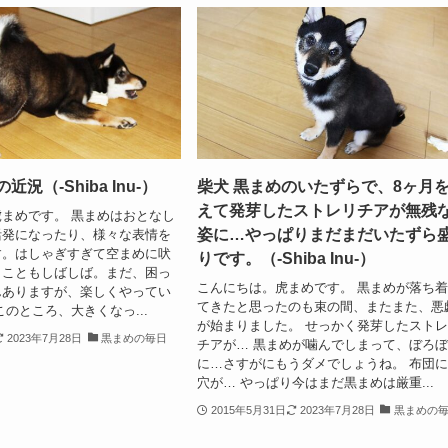
近況（-Shiba Inu-）
柴犬 黒まめのいたずらで、8ヶ月
えて発芽したストレリチアが無残
まめです。 黒まめはおとなし
姿に…やっぱりまだまだいたずら
活発になったり、様々な表情を
す。はしゃぎすぎて空まめに吠
りです。（-Shiba Inu-）
くこともしばしば。まだ、困っ
こんにちは。虎まめです。 黒まめが落ち
んありますが、楽しくやってい
てきたと思ったのも束の間、またまた、悪
このところ、大きくなっ...
が始まりました。 せっかく発芽したスト
2023年7月28日
黒まめの毎日
チアが… 黒まめが噛んでしまって、ぼろ
に…さすがにもうダメでしょうね。 布団
穴が… やっぱり今はまだ黒まめは厳重...
2015年5月31日
2023年7月28日
黒まめの