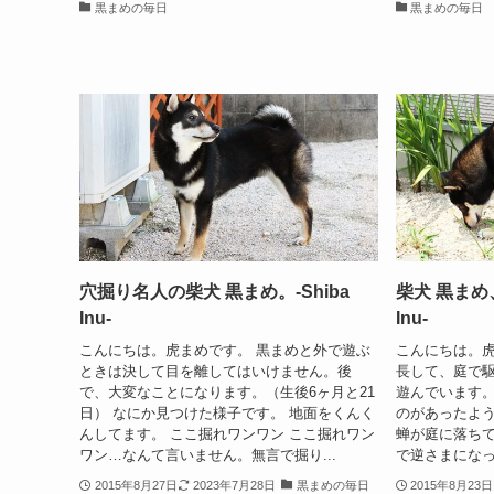
黒まめの毎日
黒まめの毎日
穴掘り名人の柴犬 黒まめ。-Shiba
柴犬 黒まめ
Inu-
Inu-
こんにちは。虎まめです。 黒まめと外で遊ぶ
こんにちは。虎
ときは決して目を離してはいけません。後
長して、庭で
で、大変なことになります。（生後6ヶ月と21
遊んでいます
日） なにか見つけた様子です。 地面をくんく
のがあったよう
んしてます。 ここ掘れワンワン ここ掘れワン
蝉が庭に落ちて
ワン…なんて言いません。無言で掘り...
で逆さまになっ
2015年8月27日
2023年7月28日
黒まめの毎日
2015年8月23日