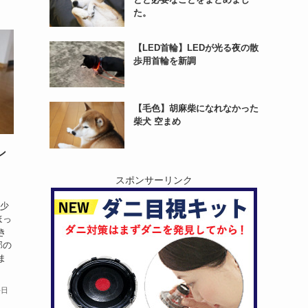
た。
【LED首輪】LEDが光る夜の散
歩用首輪を新調
【毛色】胡麻柴になれなかった
柴犬 空まめ
ン
スポンサーリンク
も少
ほっ
き
部の
ま
毎日