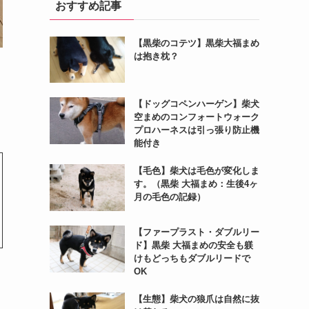
おすすめ記事
【黒柴のコテツ】黒柴大福まめ
は抱き枕？
【ドッグコペンハーゲン】柴犬
空まめのコンフォートウォーク
プロハーネスは引っ張り防止機
能付き
【毛色】柴犬は毛色が変化しま
す。（黒柴 大福まめ：生後4ヶ
月の毛色の記録）
【ファープラスト・ダブルリー
ド】黒柴 大福まめの安全も躾
けもどっちもダブルリードで
OK
【生態】柴犬の狼爪は自然に抜