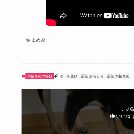
© まめ家
大福まめの毎日
ボール遊び
黒柴 おもしろ
黒柴 大福まめ
この
いいね 