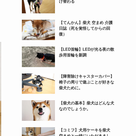
け替わる
【てんかん】柴犬 空まめ 介護
日誌（死を覚悟してからの回
復）
【LED首輪】LEDが光る夜の散
歩用首輪を新調
【障害除けキャスターカバー】
椅子の周りで遊ぶことが好きな
柴犬ために。
【柴犬の基本】柴犬はどんな犬
なのでしょうか。
【コミフ】犬用ケーキを柴犬
空まめと一緒にいただきまし