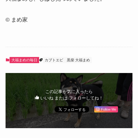
© まめ家
大福まめの毎日
カブトエビ
黒柴 大福まめ
この記事が気に入ったら
いいね または フォローしてね！
Follow Me