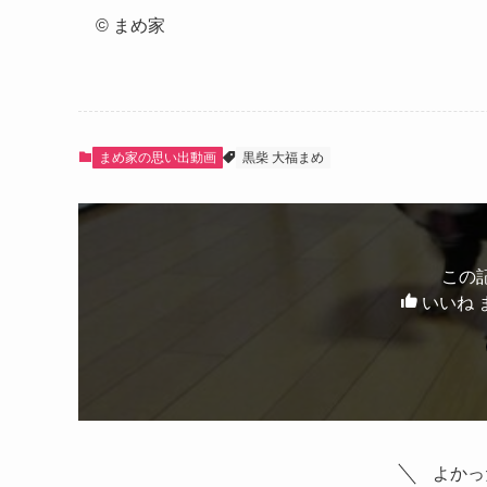
© まめ家
まめ家の思い出動画
黒柴 大福まめ
この
いいね 
よかっ