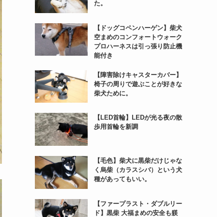
た。
【ドッグコペンハーゲン】柴犬
空まめのコンフォートウォーク
プロハーネスは引っ張り防止機
能付き
【障害除けキャスターカバー】
椅子の周りで遊ぶことが好きな
柴犬ために。
【LED首輪】LEDが光る夜の散
歩用首輪を新調
【毛色】柴犬に黒柴だけじゃな
く烏柴（カラスシバ）という犬
種があってもいい。
【ファープラスト・ダブルリー
ド】黒柴 大福まめの安全も躾