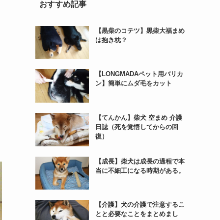
おすすめ記事
【黒柴のコテツ】黒柴大福まめ
は抱き枕？
【LONGMADAペット用バリカ
ン】簡単にムダ毛をカット
【てんかん】柴犬 空まめ 介護
日誌（死を覚悟してからの回
復）
【成長】柴犬は成長の過程で本
当に不細工になる時期がある。
【介護】犬の介護で注意するこ
とと必要なことをまとめまし