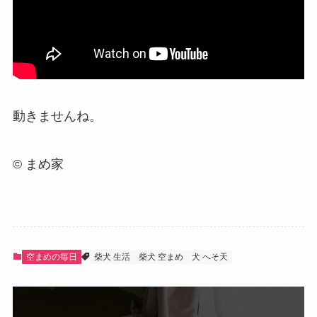
動きませんね。
© まめ家
空まめの毎日
柴犬 生活
柴犬 空まめ
犬 へそ天