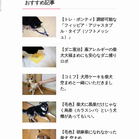
おすすめ記事
【トレ・ポンティ】調節可能な
「フィッビア・アジャスタブ
ル・タイプ（ソフトメッシ
ュ）」
【ダニ退治】薬アレルギーの柴
犬大福まめにも安心なダニ捕り
ロボ
【コミフ】犬用ケーキを柴犬
空まめと一緒にいただきまし
た。
【毛色】柴犬に黒柴だけじゃな
く烏柴（カラスシバ）という犬
種があってもいい。
【毛色】胡麻柴になれなかった
柴犬 空まめ