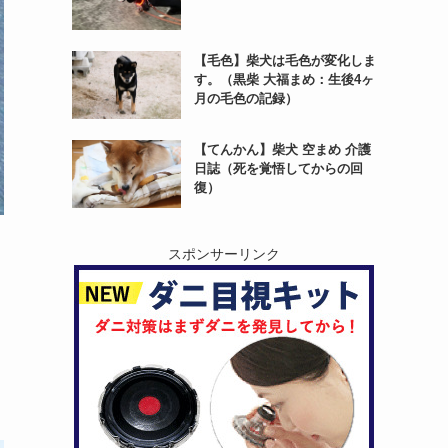
【毛色】柴犬は毛色が変化しま
す。（黒柴 大福まめ：生後4ヶ
月の毛色の記録）
【てんかん】柴犬 空まめ 介護
日誌（死を覚悟してからの回
復）
スポンサーリンク