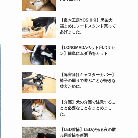
【良木工房YOSHIKI】黒柴大
福まめにフードスタンド買って
あげました。
【LONGMADAペット用バリカ
ン】簡単にムダ毛をカット
【障害除けキャスターカバー】
椅子の周りで遊ぶことが好きな
柴犬ために。
【介護】犬の介護で注意するこ
とと必要なことをまとめまし
た。
【LED首輪】LEDが光る夜の散
歩用首輪を新調