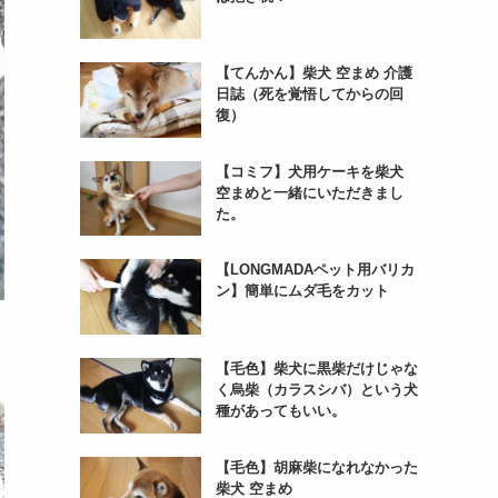
【てんかん】柴犬 空まめ 介護
日誌（死を覚悟してからの回
復）
【コミフ】犬用ケーキを柴犬
空まめと一緒にいただきまし
た。
【LONGMADAペット用バリカ
ン】簡単にムダ毛をカット
【毛色】柴犬に黒柴だけじゃな
く烏柴（カラスシバ）という犬
種があってもいい。
【毛色】胡麻柴になれなかった
柴犬 空まめ