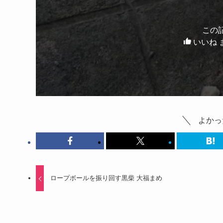
この
いいね 
よかっ
ロープボールを振り回す黒柴 大福まめ