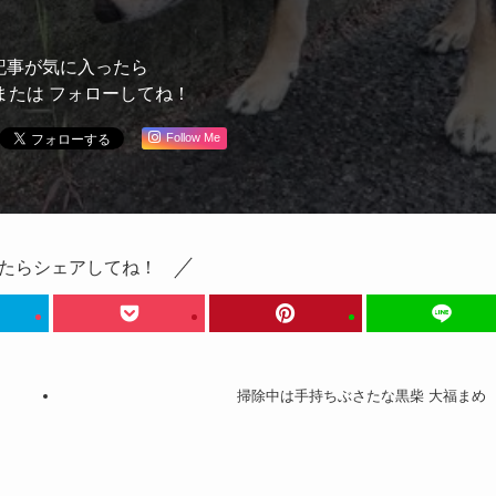
記事が気に入ったら
または フォローしてね！
Follow Me
たらシェアしてね！
掃除中は手持ちぶさたな黒柴 大福まめ