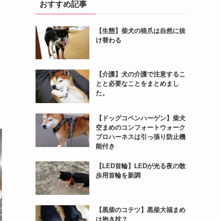
おすすめ記事
【生態】柴犬の狼爪は自然に抜
け替わる
【介護】犬の介護で注意するこ
とと必要なことをまとめまし
た。
【ドッグコペンハーゲン】柴犬
空まめのコンフォートウォーク
プロハーネスは引っ張り防止機
能付き
【LED首輪】LEDが光る夜の散
歩用首輪を新調
【黒柴のコテツ】黒柴大福まめ
は抱き枕？