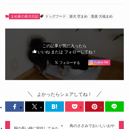
まめ家の柴犬日誌
ドッグフード
柴犬 空まめ
黒柴 大福まめ
この記事が気に入ったら
いいね または フォローしてね！
Follow Me
よかったらシェアしてね！
鳥のささみでおいしいおや
胴の長い猫に対抗してみた