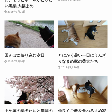
い黒柴 大福まめ
2018年3月21日
田んぼに映り込む夕日
とにかく暑い一日にうんざ
りなまめ家の柴犬たち
2017年7月10日
2017年7月30日
まめ家の柴犬たちと満開の
仲良くご飯を食べるまめ家