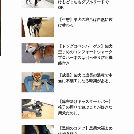
けもどっちもダブルリードで
OK
【生態】柴犬の狼爪は自然に抜
け替わる
【ドッグコペンハーゲン】柴犬
空まめのコンフォートウォーク
プロハーネスは引っ張り防止機
能付き
【成長】柴犬は成長の過程で本
当に不細工になる時期がある。
【障害除けキャスターカバー】
椅子の周りで遊ぶことが好きな
柴犬ために。
【黒柴のコテツ】黒柴大福まめ
は抱き枕？