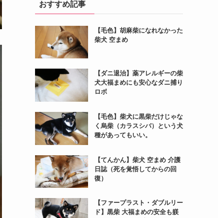
おすすめ記事
【毛色】胡麻柴になれなかった
柴犬 空まめ
【ダニ退治】薬アレルギーの柴
犬大福まめにも安心なダニ捕り
ロボ
【毛色】柴犬に黒柴だけじゃな
く烏柴（カラスシバ）という犬
種があってもいい。
【てんかん】柴犬 空まめ 介護
日誌（死を覚悟してからの回
復）
【ファープラスト・ダブルリー
ド】黒柴 大福まめの安全も躾