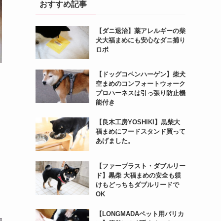
おすすめ記事
【ダニ退治】薬アレルギーの柴
犬大福まめにも安心なダニ捕り
ロボ
【ドッグコペンハーゲン】柴犬
空まめのコンフォートウォーク
プロハーネスは引っ張り防止機
能付き
【良木工房YOSHIKI】黒柴大
福まめにフードスタンド買って
あげました。
【ファープラスト・ダブルリー
ド】黒柴 大福まめの安全も躾
けもどっちもダブルリードで
OK
【LONGMADAペット用バリカ