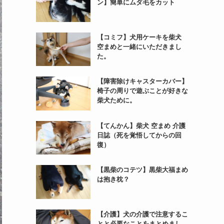
ン】簡単にムダ毛をカット
【コミフ】犬用ケーキを柴犬
空まめと一緒にいただきまし
た。
【障害除けキャスターカバー】
椅子の周りで遊ぶことが好きな
柴犬ために。
【てんかん】柴犬 空まめ 介護
日誌（死を覚悟してからの回
復）
【黒柴のコテツ】黒柴大福まめ
は抱き枕？
【介護】犬の介護で注意するこ
とと必要なことをまとめまし