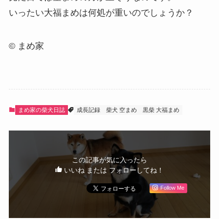
いったい大福まめは何処が重いのでしょうか？
© まめ家
まめ家の柴犬日誌
成長記録
柴犬 空まめ
黒柴 大福まめ
この記事が気に入ったら
いいね または フォローしてね！
Follow Me