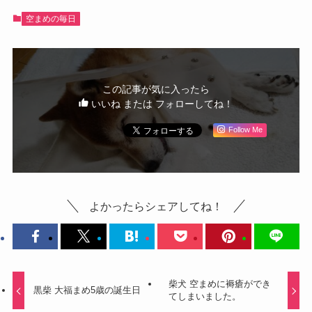
空まめの毎日
この記事が気に入ったら
いいね または フォローしてね！
Follow Me
よかったらシェアしてね！
柴犬 空まめに褥瘡ができ
黒柴 大福まめ5歳の誕生日
てしまいました。