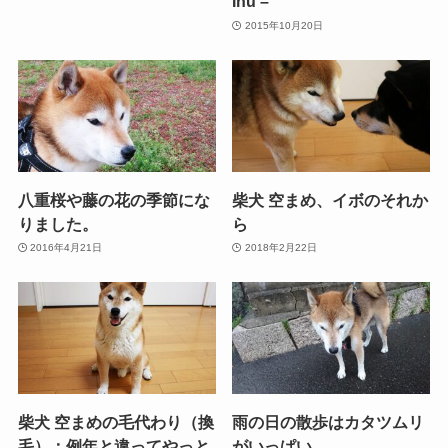
Inu –
2015年10月20日
八重桜や藤の花の季節にな
柴犬 空まめ、イボのそれか
りました。
ら
2016年4月21日
2018年2月22日
柴犬 空まめの毛代わり（換
雨の日の散歩はカタツムリ
毛）：例年と違ってやっと
がいっぱい