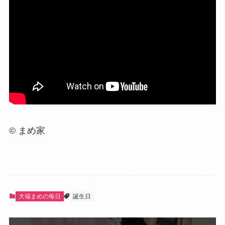
© まめ家
大福まめの毎日
誕生日